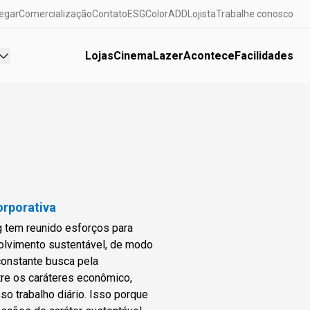
egar
Comercialização
Contato
ESG
ColorADD
Lojista
Trabalhe conosco
Lojas
Cinema
Lazer
Acontece
Facilidades
orporativa
g tem reunido esforços para
olvimento sustentável, de modo
onstante busca pela
tre os caráteres econômico,
o trabalho diário. Isso porque