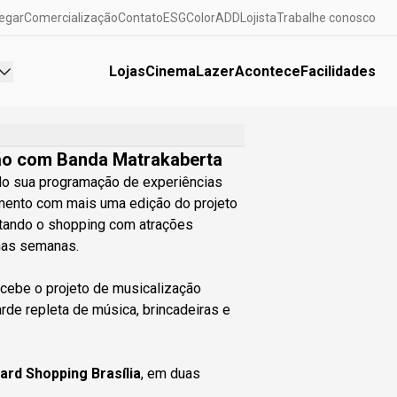
egar
Comercialização
Contato
ESG
ColorADD
Lojista
Trabalhe conosco
Lojas
Cinema
Lazer
Acontece
Facilidades
ção com Banda Matrakaberta
do sua programação de experiências
imento com mais uma edição do projeto
ntando o shopping com atrações
imas semanas.
cebe o projeto de musicalização
arde repleta de música, brincadeiras e
ard Shopping Brasília
, em duas