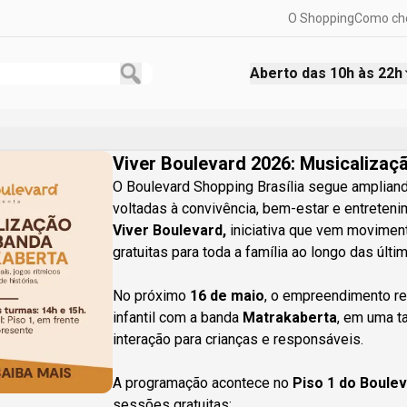
O Shopping
Como ch
Aberto das
10h às 22h
Viver Boulevard 2026: Musicaliza
O Boulevard Shopping Brasília segue amplian
voltadas à convivência, bem-estar e entreten
Viver Boulevard,
iniciativa que vem movime
gratuitas para toda a família ao longo das últ
No próximo
16 de maio
, o empreendimento re
infantil com a banda
Matrakaberta
, em uma t
interação para crianças e responsáveis.
A programação acontece no
Piso 1 do Boulev
sessões gratuitas: